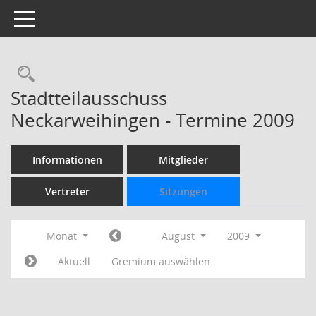
Toggle navigation
Rechercheauswahl
Stadtteilausschuss
Neckarweihingen - Termine 2009
Informationen
Mitglieder
Vertreter
Sitzungen
Monat
August
2009
Aktuell
Gremium auswählen