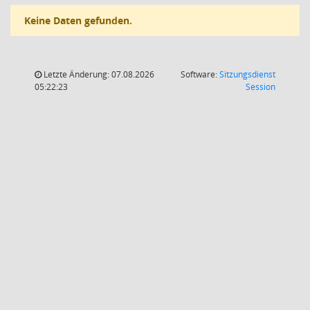
Keine Daten gefunden.
Letzte Änderung: 07.08.2026
Software:
Sitzungsdienst
(Wird in
05:22:23
Session