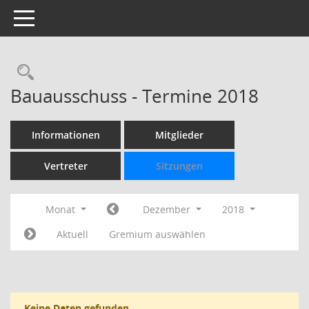
Toggle navigation
Rechercheauswahl
Bauausschuss - Termine 2018
Informationen
Mitglieder
Vertreter
Sitzungen
Monat
Dezember
2018
Aktuell
Gremium auswählen
Keine Daten gefunden.