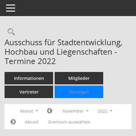
Toggle navigation
Rechercheauswahl
Ausschuss für Stadtentwicklung,
Hochbau und Liegenschaften -
Termine 2022
Informationen
Mitglieder
Vertreter
Sitzungen
Monat
November
2022
Aktuell
Gremium auswählen