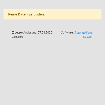
Keine Daten gefunden.
Letzte Änderung: 07.08.2026
Software:
Sitzungsdienst
(Wird in
22:52:50
Session