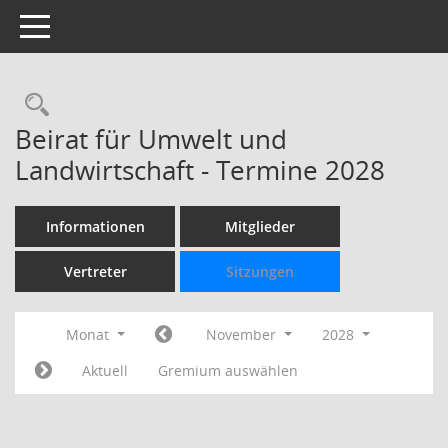
Toggle navigation
Rechercheauswahl
Beirat für Umwelt und
Landwirtschaft - Termine 2028
Informationen
Mitglieder
Vertreter
Sitzungen
Monat
November
2028
Aktuell
Gremium auswählen