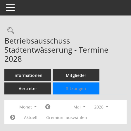
Toggle navigation
Rechercheauswahl
Betriebsausschuss
Stadtentwässerung - Termine
2028
Informationen
Mitglieder
Vertreter
Sitzungen
Monat
Mai
2028
Aktuell
Gremium auswählen