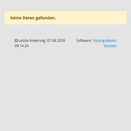
Keine Daten gefunden.
Letzte Änderung: 07.08.2026
Software:
Sitzungsdienst
(Wird in
09:14:24
Session