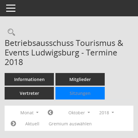
Toggle navigation
Rechercheauswahl
Betriebsausschuss Tourismus &
Events Ludwigsburg - Termine
2018
Informationen
Mitglieder
Vertreter
Sitzungen
Monat
Oktober
2018
Aktuell
Gremium auswählen