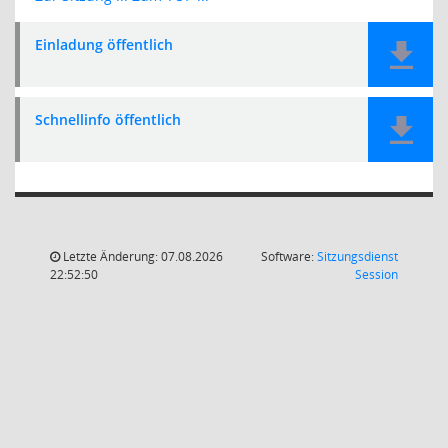
Einladung öffentlich
Schnellinfo öffentlich
Letzte Änderung: 07.08.2026
Software:
Sitzungsdienst
(Wird in
22:52:50
Session