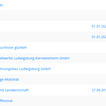
ss
01.01.20
01.01.20
aturVision gGmbH
Stadtwerke Ludwigsburg-Kornwestheim GmbH
Wohnungsbau Ludwigsburg GmbH
ige Mobilität
und Landwirtschaft
27.09.20
ffensive