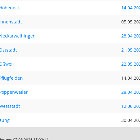
 Hoheneck
14.04.20
Innenstadt
05.05.20
 Neckarweihingen
28.04.20
Oststadt
21.05.20
 Oßweil
22.05.20
Pflugfelden
14.04.20
 Poppenweiler
28.04.20
 Weststadt
12.06.20
tzung
30.04.20
derung: 07.08.2026 15:03:14