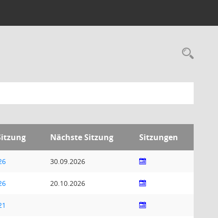
Rec
Sitzung
Nächste Sitzung
Sitzungen
26
30.09.2026
26
20.10.2026
21