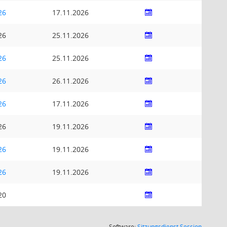
26
17.11.2026
26
25.11.2026
26
25.11.2026
26
26.11.2026
26
17.11.2026
26
19.11.2026
26
19.11.2026
26
19.11.2026
20
(Wird in
Software:
Sitzungsdienst
Session