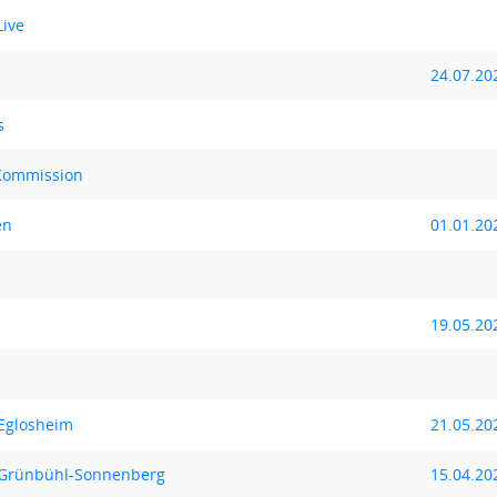
Live
24.07.20
s
-Kommission
en
01.01.20
19.05.20
 Eglosheim
21.05.20
s Grünbühl-Sonnenberg
15.04.20