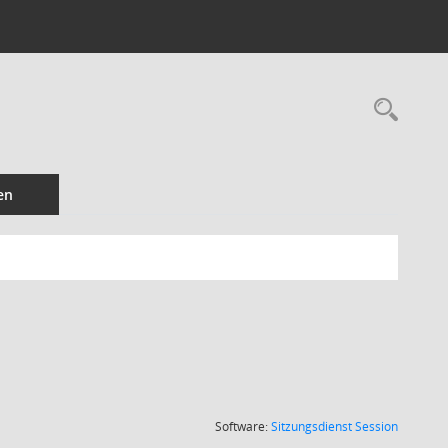
Rec
en
(Wird in
Software:
Sitzungsdienst
Session