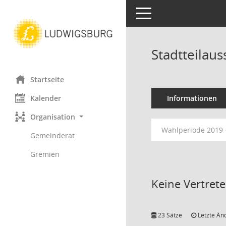
Toggle navigation
Stadtteilau
Startseite
Kalender
Informationen
Organisation
Wahlperiode 2019 
Gemeinderat
Gremien
Keine Vertret
23 Sätze
Letzte Än