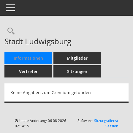
Toggle navigation
Rechercheauswahl
Stadt Ludwigsburg
Informationen
Mitglieder
Vertreter
Sitzungen
Keine Angaben zum Gremium gefunden.
Letzte Änderung: 06.08.2026
Software:
Sitzungsdienst
(Wird in
02:14:15
Session