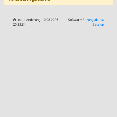
Letzte Änderung: 10.08.2026
Software:
Sitzungsdienst
(Wird in
20:33:34
Session