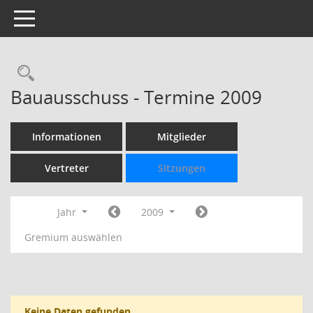
Toggle navigation
Rechercheauswahl
Bauausschuss - Termine 2009
Informationen
Mitglieder
Vertreter
Sitzungen
Jahr
2009
Gremium auswählen
Keine Daten gefunden.