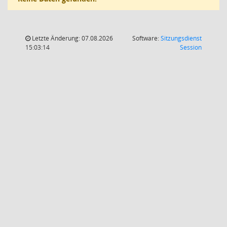
Letzte Änderung: 07.08.2026
Software:
Sitzungsdienst
(Wird in
15:03:14
Session