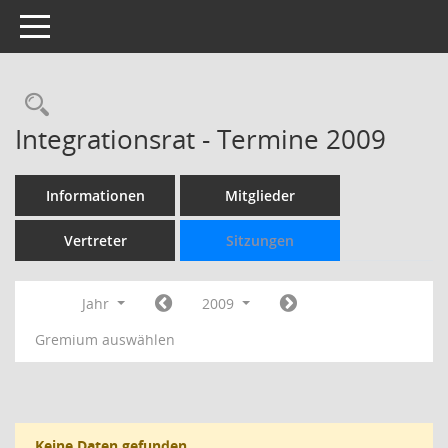
Toggle navigation
Rechercheauswahl
Integrationsrat - Termine 2009
Informationen
Mitglieder
Vertreter
Sitzungen
Jahr
2009
Gremium auswählen
Keine Daten gefunden.