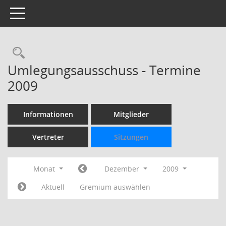
Toggle navigation
Rechercheauswahl
Umlegungsausschuss - Termine
2009
Informationen
Mitglieder
Vertreter
Sitzungen
Monat
Dezember
2009
Aktuell
Gremium auswählen