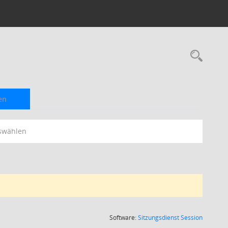
Rec
en
swählen
(Wird in
Software:
Sitzungsdienst
Session