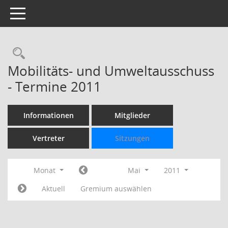
Toggle navigation
Rechercheauswahl
Mobilitäts- und Umweltausschuss
- Termine 2011
Informationen
Mitglieder
Vertreter
Sitzungen
Monat
Mai
2011
Aktuell
Gremium auswählen