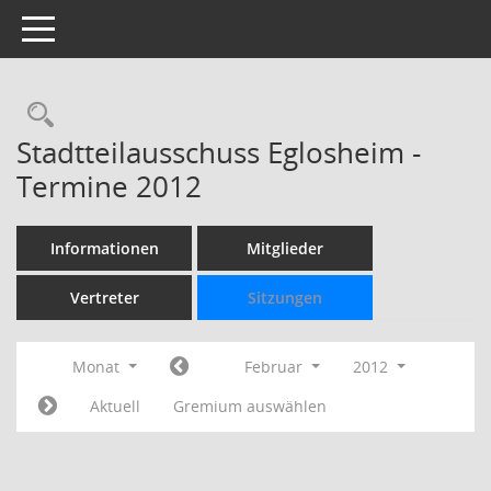
Toggle navigation
Rechercheauswahl
Stadtteilausschuss Eglosheim -
Termine 2012
Informationen
Mitglieder
Vertreter
Sitzungen
Monat
Februar
2012
Aktuell
Gremium auswählen