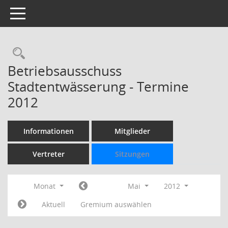
Toggle navigation
Rechercheauswahl
Betriebsausschuss
Stadtentwässerung - Termine
2012
Informationen
Mitglieder
Vertreter
Sitzungen
Monat
Mai
2012
Aktuell
Gremium auswählen