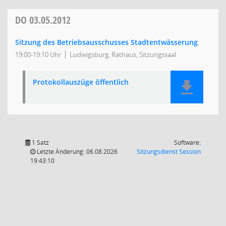
DO
03.05.2012
Sitzung des Betriebsausschusses Stadtentwässerung
19:00-19:10 Uhr
Ludwigsburg, Rathaus, Sitzungssaal
Protokollauszüge öffentlich
1 Satz
Software:
(Wird in
Letzte Änderung: 06.08.2026
Sitzungsdienst
Session
19:43:10