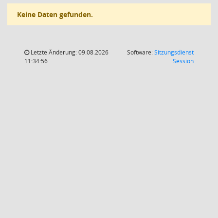
Keine Daten gefunden.
Letzte Änderung: 09.08.2026
Software:
Sitzungsdienst
(Wird in
11:34:56
Session