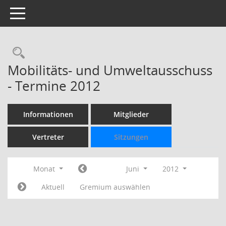
Toggle navigation
Rechercheauswahl
Mobilitäts- und Umweltausschuss
- Termine 2012
Informationen
Mitglieder
Vertreter
Sitzungen
Monat
Juni
2012
Aktuell
Gremium auswählen