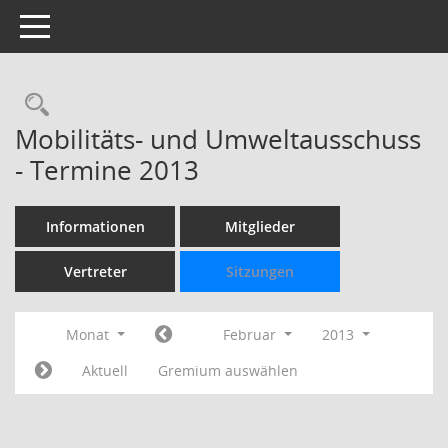
Toggle navigation
Rechercheauswahl
Mobilitäts- und Umweltausschuss
- Termine 2013
Informationen
Mitglieder
Vertreter
Sitzungen
Monat
Februar
2013
Aktuell
Gremium auswählen