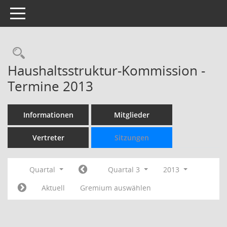
Toggle navigation
Rechercheauswahl
Haushaltsstruktur-Kommission -
Termine 2013
Informationen
Mitglieder
Vertreter
Sitzungen
Quartal
Quartal 3
2013
Aktuell
Gremium auswählen