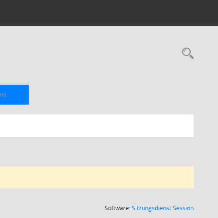
Rec
en
(Wird in
Software:
Sitzungsdienst
Session