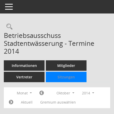
Toggle navigation
Rechercheauswahl
Betriebsausschuss
Stadtentwässerung - Termine
2014
Informationen
Mitglieder
Vertreter
Sitzungen
Monat
Oktober
2014
Aktuell
Gremium auswählen