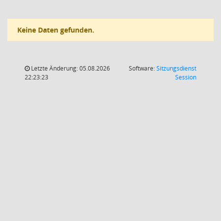
Keine Daten gefunden.
Letzte Änderung: 05.08.2026
Software:
Sitzungsdienst
(Wird in
22:23:23
Session