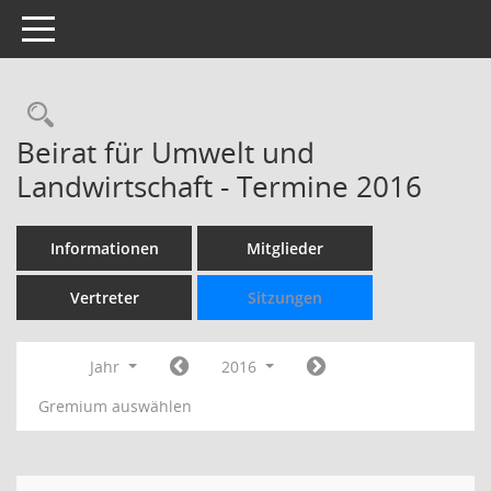
Toggle navigation
Rechercheauswahl
Beirat für Umwelt und
Landwirtschaft - Termine 2016
Informationen
Mitglieder
Vertreter
Sitzungen
Jahr
2016
Gremium auswählen