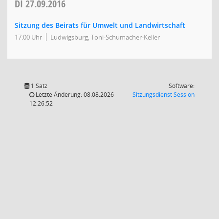
DI
27.09.2016
Sitzung des Beirats für Umwelt und Landwirtschaft
17:00 Uhr
Ludwigsburg, Toni-Schumacher-Keller
1 Satz
Software:
(Wird in
Letzte Änderung: 08.08.2026
Sitzungsdienst
Session
12:26:52