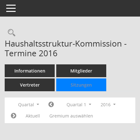
Toggle navigation
Rechercheauswahl
Haushaltsstruktur-Kommission -
Termine 2016
Informationen
Mitglieder
Vertreter
Sitzungen
Quartal
Quartal 1
2016
Aktuell
Gremium auswählen