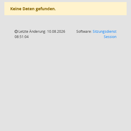
Keine Daten gefunden.
Letzte Änderung: 10.08.2026
Software:
Sitzungsdienst
(Wird in
08:51:04
Session