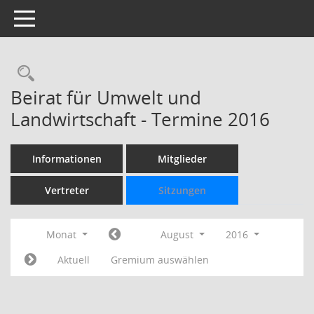
Toggle navigation
Rechercheauswahl
Beirat für Umwelt und
Landwirtschaft - Termine 2016
Informationen
Mitglieder
Vertreter
Sitzungen
Monat
August
2016
Aktuell
Gremium auswählen