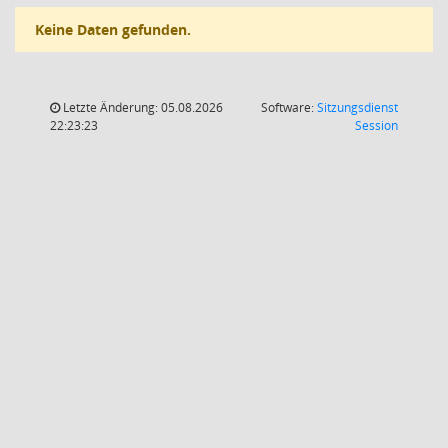
Keine Daten gefunden.
Letzte Änderung: 05.08.2026
Software:
Sitzungsdienst
(Wird in
22:23:23
Session