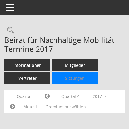
Toggle navigation
Rechercheauswahl
Beirat für Nachhaltige Mobilität -
Termine 2017
Informationen
Mitglieder
Vertreter
Sitzungen
Quartal
Quartal 4
2017
Aktuell
Gremium auswählen