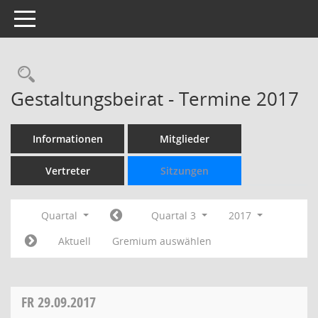
Toggle navigation
Rechercheauswahl
Gestaltungsbeirat - Termine 2017
Informationen
Mitglieder
Vertreter
Sitzungen
Quartal
Quartal 3
2017
Aktuell
Gremium auswählen
FR
29.09.2017