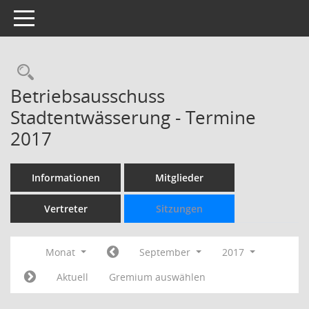
Toggle navigation
Rechercheauswahl
Betriebsausschuss
Stadtentwässerung - Termine
2017
Informationen
Mitglieder
Vertreter
Sitzungen
Monat
September
2017
Aktuell
Gremium auswählen