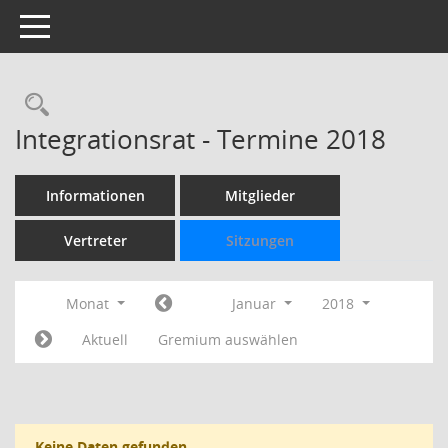
Toggle navigation
Rechercheauswahl
Integrationsrat - Termine 2018
Informationen
Mitglieder
Vertreter
Sitzungen
Monat
Januar
2018
Aktuell
Gremium auswählen
Keine Daten gefunden.