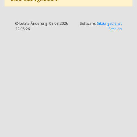
Letzte Änderung: 08.08.2026
Software:
Sitzungsdienst
(Wird in
22:05:26
Session