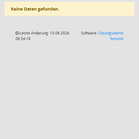
Keine Daten gefunden.
Letzte Änderung: 10.08.2026
Software:
Sitzungsdienst
(Wird in
06:54:18
Session