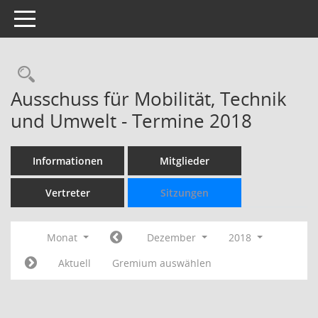
Toggle navigation
Rechercheauswahl
Ausschuss für Mobilität, Technik
und Umwelt - Termine 2018
Informationen
Mitglieder
Vertreter
Sitzungen
Monat
Dezember
2018
Aktuell
Gremium auswählen