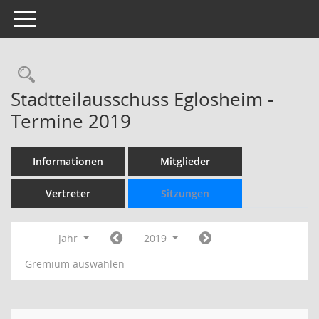
Toggle navigation
Rechercheauswahl
Stadtteilausschuss Eglosheim -
Termine 2019
Informationen
Mitglieder
Vertreter
Sitzungen
Jahr
2019
Gremium auswählen