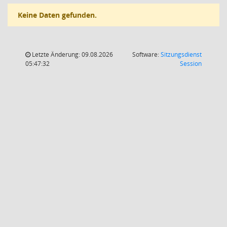
Keine Daten gefunden.
Letzte Änderung: 09.08.2026
Software:
Sitzungsdienst
(Wird in
05:47:32
Session