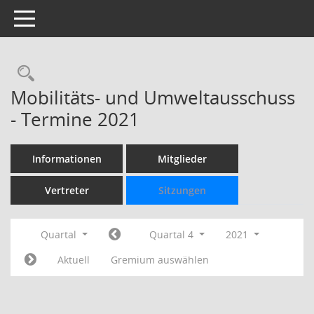
Toggle navigation
Rechercheauswahl
Mobilitäts- und Umweltausschuss
- Termine 2021
Informationen
Mitglieder
Vertreter
Sitzungen
Quartal
Quartal 4
2021
Aktuell
Gremium auswählen