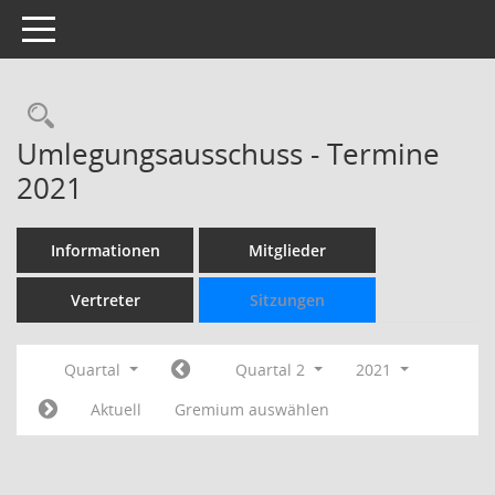
Toggle navigation
Rechercheauswahl
Umlegungsausschuss - Termine
2021
Informationen
Mitglieder
Vertreter
Sitzungen
Quartal
Quartal 2
2021
Aktuell
Gremium auswählen