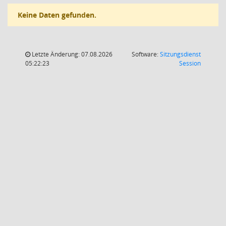
Keine Daten gefunden.
Letzte Änderung: 07.08.2026
Software:
Sitzungsdienst
(Wird in
05:22:23
Session