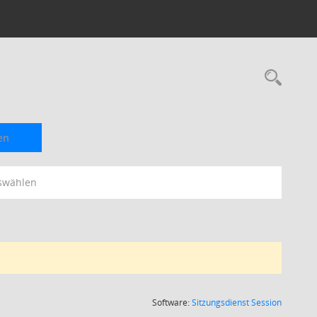
Rec
en
swählen
(Wird in
Software:
Sitzungsdienst
Session