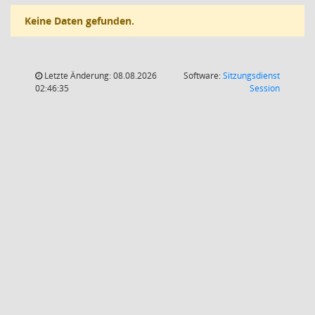
Keine Daten gefunden.
Letzte Änderung: 08.08.2026
Software:
Sitzungsdienst
(Wird in
02:46:35
Session