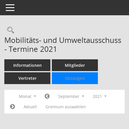
Toggle navigation
Rechercheauswahl
Mobilitäts- und Umweltausschuss
- Termine 2021
Informationen
Mitglieder
Vertreter
Sitzungen
Monat
September
2021
Aktuell
Gremium auswählen