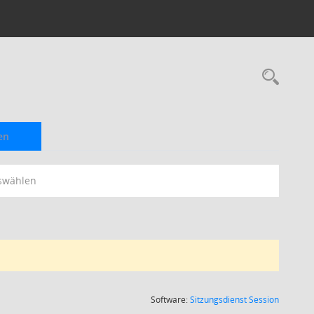
Rec
en
swählen
(Wird in
Software:
Sitzungsdienst
Session