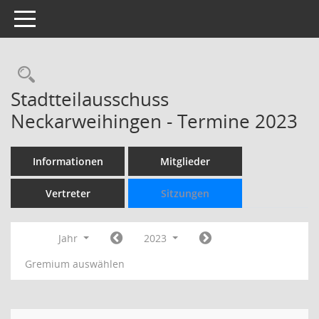
Toggle navigation
Rechercheauswahl
Stadtteilausschuss
Neckarweihingen - Termine 2023
Informationen
Mitglieder
Vertreter
Sitzungen
Jahr
2023
Gremium auswählen