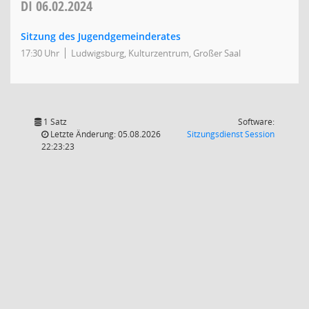
DI
06.02.2024
Sitzung des Jugendgemeinderates
17:30 Uhr
Ludwigsburg, Kulturzentrum, Großer Saal
1 Satz
Software:
(Wird in
Letzte Änderung: 05.08.2026
Sitzungsdienst
Session
22:23:23