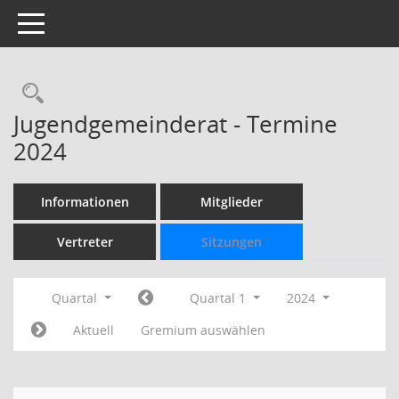
Toggle navigation
Rechercheauswahl
Jugendgemeinderat - Termine
2024
Informationen
Mitglieder
Vertreter
Sitzungen
Quartal
Quartal 1
2024
Aktuell
Gremium auswählen