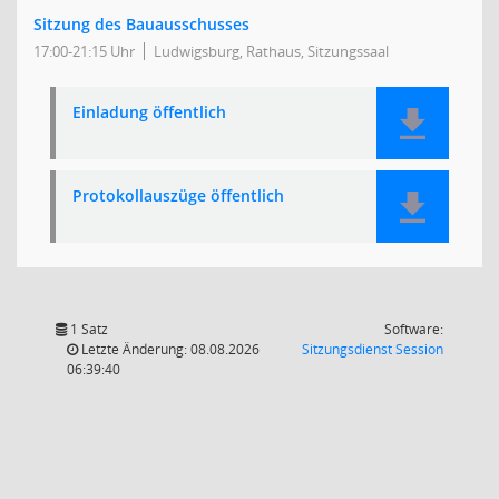
Sitzung des Bauausschusses
17:00-21:15 Uhr
Ludwigsburg, Rathaus, Sitzungssaal
Einladung öffentlich
Protokollauszüge öffentlich
1 Satz
Software:
(Wird in
Letzte Änderung: 08.08.2026
Sitzungsdienst
Session
06:39:40