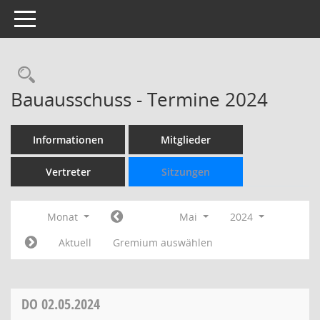
Toggle navigation
Rechercheauswahl
Bauausschuss - Termine 2024
Informationen
Mitglieder
Vertreter
Sitzungen
Monat
Mai
2024
Aktuell
Gremium auswählen
DO
02.05.2024