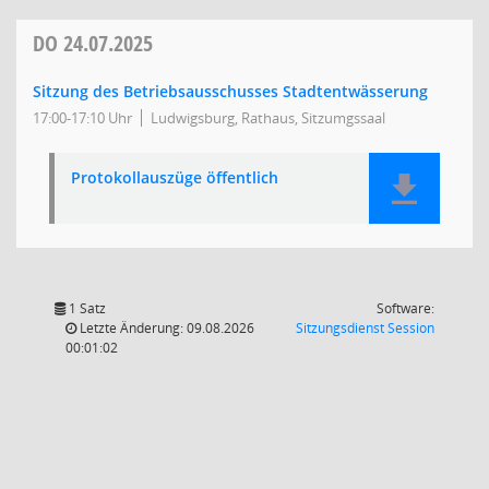
DO
24.07.2025
Sitzung des Betriebsausschusses Stadtentwässerung
17:00-17:10 Uhr
Ludwigsburg, Rathaus, Sitzumgssaal
Protokollauszüge öffentlich
1 Satz
Software:
(Wird in
Letzte Änderung: 09.08.2026
Sitzungsdienst
Session
00:01:02