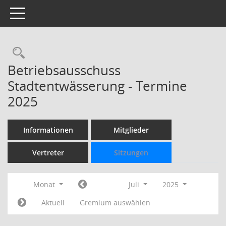
Toggle navigation
Rechercheauswahl
Betriebsausschuss
Stadtentwässerung - Termine
2025
Informationen
Mitglieder
Vertreter
Sitzungen
Monat
Juli
2025
Aktuell
Gremium auswählen