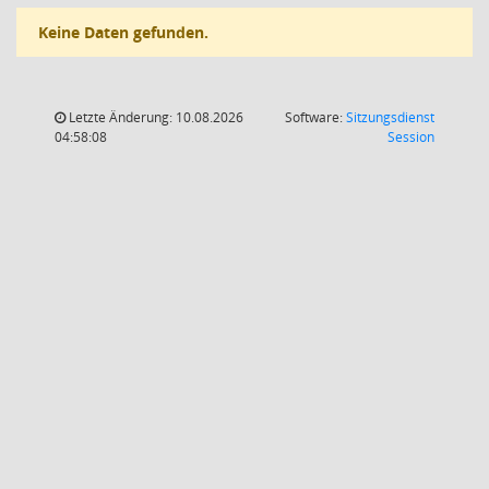
Keine Daten gefunden.
Letzte Änderung: 10.08.2026
Software:
Sitzungsdienst
(Wird in
04:58:08
Session