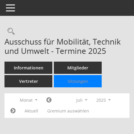
Toggle navigation
Rechercheauswahl
Ausschuss für Mobilität, Technik
und Umwelt - Termine 2025
Informationen
Mitglieder
Vertreter
Sitzungen
Monat
Juli
2025
Aktuell
Gremium auswählen