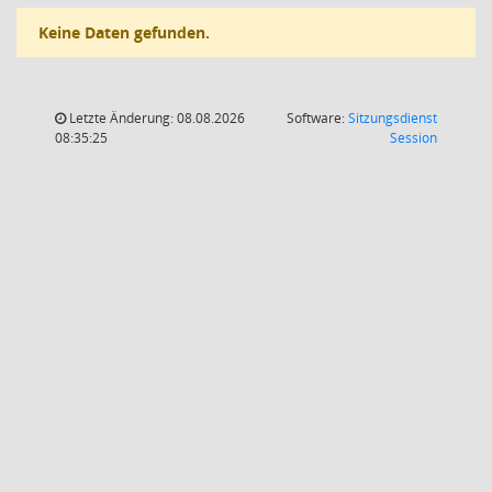
Keine Daten gefunden.
Letzte Änderung: 08.08.2026
Software:
Sitzungsdienst
(Wird in
08:35:25
Session