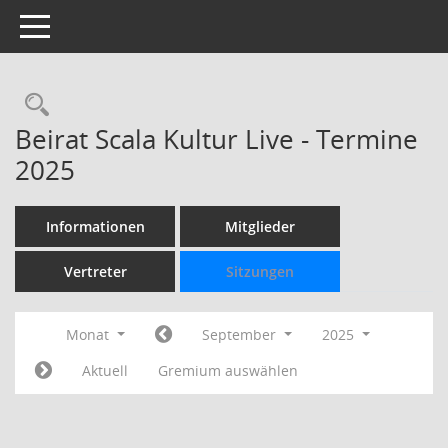
Toggle navigation
Rechercheauswahl
Beirat Scala Kultur Live - Termine
2025
Informationen
Mitglieder
Vertreter
Sitzungen
Monat
September
2025
Aktuell
Gremium auswählen