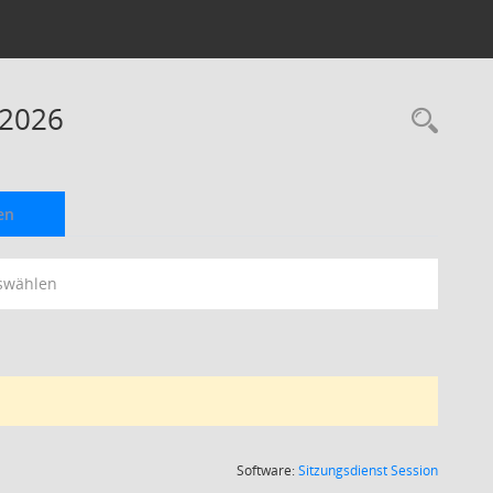
 2026
Rec
en
swählen
(Wird in
Software:
Sitzungsdienst
Session