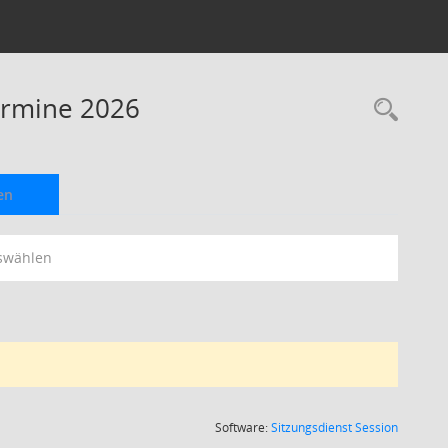
Termine 2026
Rec
en
swählen
(Wird in
Software:
Sitzungsdienst
Session