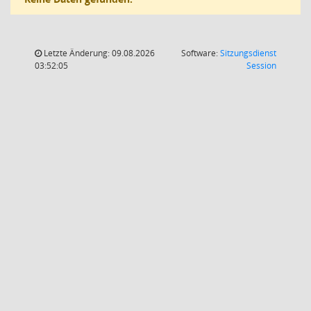
Letzte Änderung: 09.08.2026
Software:
Sitzungsdienst
(Wird in
03:52:05
Session