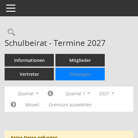
Toggle navigation
Rechercheauswahl
Schulbeirat - Termine 2027
Informationen
Mitglieder
Vertreter
Sitzungen
Quartal
Quartal 1
2027
Aktuell
Gremium auswählen
Keine Daten gefunden.