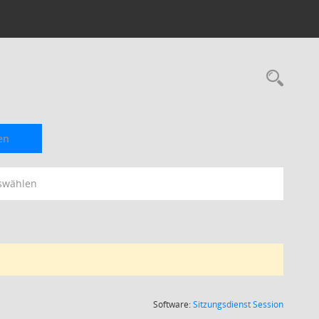
Rec
en
swählen
(Wird in
Software:
Sitzungsdienst
Session