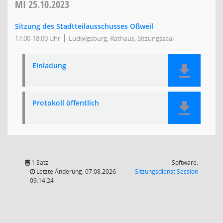
MI
25.10.2023
Sitzung des Stadtteilausschusses Oßweil
17:00-18:00 Uhr
Ludwigsburg, Rathaus, Sitzungssaal
Einladung
Protokoll öffentlich
1 Satz
Software:
(Wird in
Letzte Änderung: 07.08.2026
Sitzungsdienst
Session
09:14:24