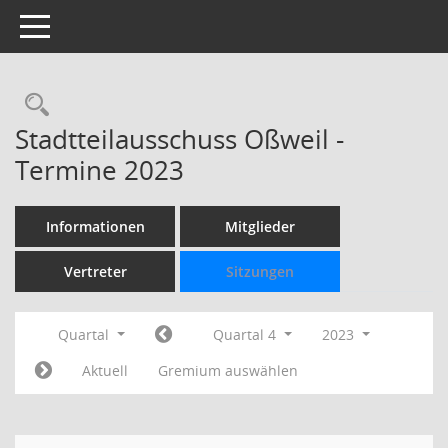
Toggle navigation
Rechercheauswahl
Stadtteilausschuss Oßweil -
Termine 2023
Informationen
Mitglieder
Vertreter
Sitzungen
Quartal
Quartal 4
2023
Aktuell
Gremium auswählen