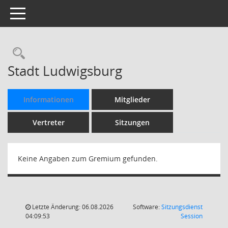
Toggle navigation
Rechercheauswahl
Stadt Ludwigsburg
Informationen
Mitglieder
Vertreter
Sitzungen
Keine Angaben zum Gremium gefunden.
Letzte Änderung: 06.08.2026
Software:
Sitzungsdienst
(Wird in
04:09:53
Session