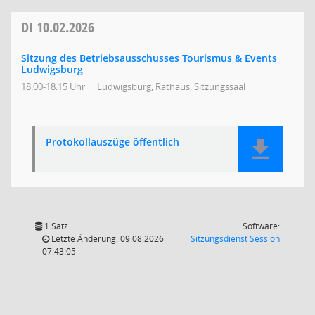
DI
10.02.2026
Sitzung des Betriebsausschusses Tourismus & Events
Ludwigsburg
18:00-18:15 Uhr
Ludwigsburg, Rathaus, Sitzungssaal
Protokollauszüge öffentlich
1 Satz
Software:
(Wird in
Letzte Änderung: 09.08.2026
Sitzungsdienst
Session
07:43:05