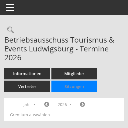
Toggle navigation
Rechercheauswahl
Betriebsausschuss Tourismus &
Events Ludwigsburg - Termine
2026
Informationen
Mitglieder
Vertreter
Sitzungen
Jahr
2026
Gremium auswählen